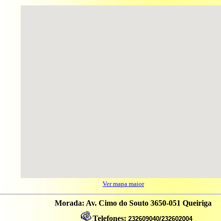
Ver mapa maior
Morada: Av. Cimo do Souto 3650-051 Queiriga
Telefones:
232609040/232602004